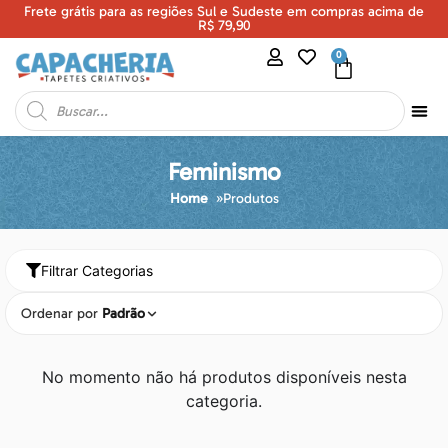
Frete grátis para as regiões Sul e Sudeste em compras acima de
U
R$ 79,90
0
Feminismo
Home
»
Produtos
Filtrar Categorias
Ordenar por
Padrão
No momento não há produtos disponíveis nesta
categoria.