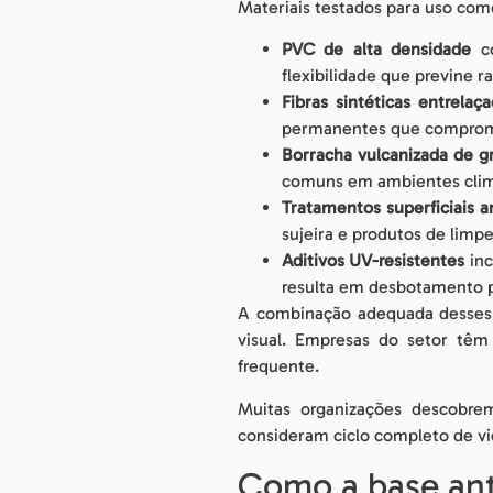
Materiais testados para uso com
PVC de alta densidade
co
flexibilidade que previne
Fibras sintéticas entrelaç
permanentes que comprome
Borracha vulcanizada de gr
comuns em ambientes clim
Tratamentos superficiais 
sujeira e produtos de limp
Aditivos UV-resistentes
inc
resulta em desbotamento po
A combinação adequada desses 
visual. Empresas do setor têm 
frequente.
Muitas organizações descobre
consideram ciclo completo de vid
Como a base ant