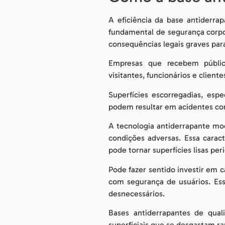
A eficiência da base antiderr
fundamental de segurança corpor
consequências legais graves par
Empresas que recebem público
visitantes, funcionários e cliente
Superfícies escorregadias, esp
podem resultar em acidentes com
A tecnologia antiderrapante mo
condições adversas. Essa carac
pode tornar superfícies lisas pe
Pode fazer sentido investir em
com segurança de usuários. Ess
desnecessários.
Bases antiderrapantes de qual
superficiais que se desgastam r