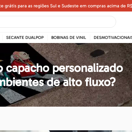
te grátis para as regiões Sul e Sudeste em compras acima de R$
SECANTE DUALPOP
BOBINAS DE VINIL
DESMOTIVACIONAI
o capacho personalizado
bientes de alto fluxo?