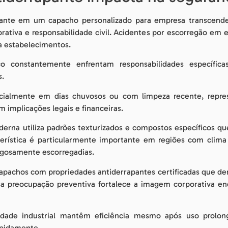
apante em um capacho personalizado para empresa transcende
ativa e responsabilidade civil. Acidentes por escorregão em
a estabelecimentos.
 constantemente enfrentam responsabilidades específica
s.
ecialmente em dias chuvosos ou com limpeza recente, repres
 implicações legais e financeiras.
derna utiliza padrões texturizados e compostos específico
terística é particularmente importante em regiões com clima
rigosamente escorregadias.
 capachos com propriedades antiderrapantes certificadas que 
a preocupação preventiva fortalece a imagem corporativa en
idade industrial mantêm eficiência mesmo após uso prolon
apidamente.