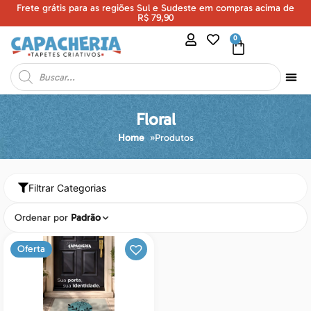
Frete grátis para as regiões Sul e Sudeste em compras acima de
U
R$ 79,90
0
Floral
Home
»
Produtos
Filtrar Categorias
Ordenar por
Padrão
Oferta