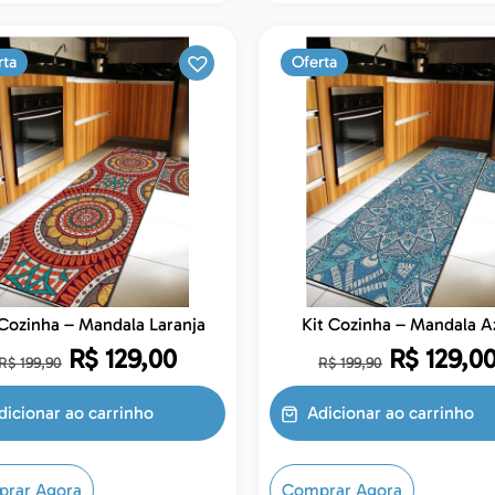
rta
Oferta
Kit Cozinha – Mandala Laranja
Kit Cozinha – Mandala
R$
129,00
R$
129,0
R$
199,90
R$
199,90
dicionar ao carrinho
Adicionar ao carrinho
rar Agora
Comprar Agora