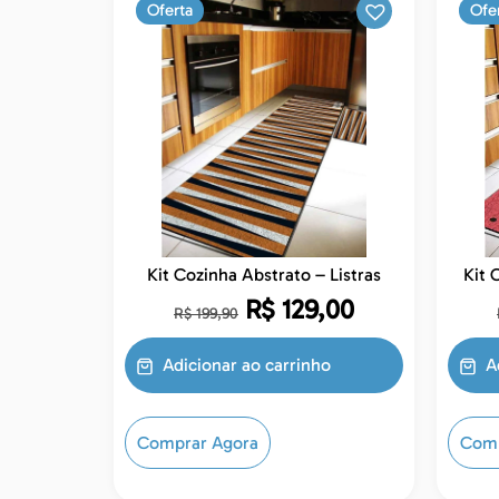
Oferta
Ofe
Kit Cozinha Abstrato – Listras
R$
129,00
R$
199,90
Adicionar ao carrinho
A
Comprar Agora
Comp