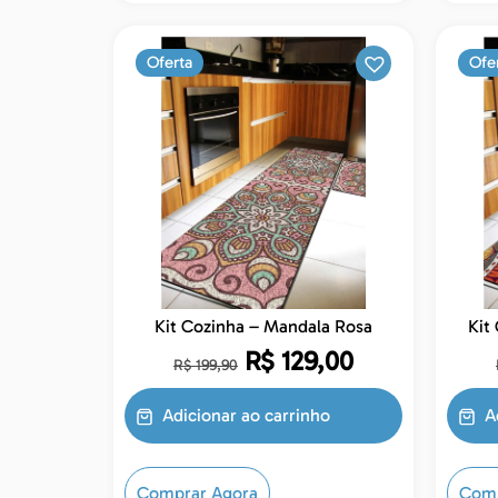
Oferta
Ofe
Kit Cozinha – Mandala Rosa
R$
129,00
R$
199,90
Adicionar ao carrinho
A
Comprar Agora
Comp