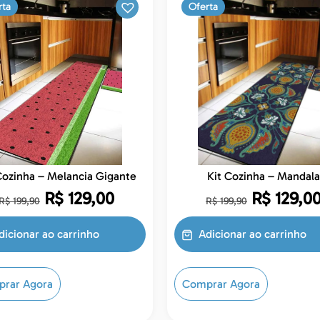
rta
Oferta
Kit Cozinha – Melancia Gigante
Kit Cozinha – Mandala
R$
129,00
R$
129,0
R$
199,90
R$
199,90
dicionar ao carrinho
Adicionar ao carrinho
rar Agora
Comprar Agora