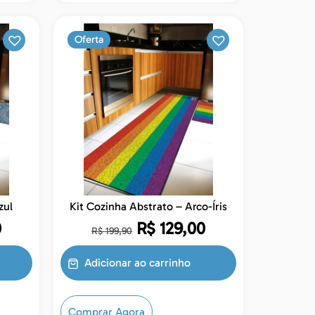
Oferta
 Azul
Kit Cozinha Abstrato – Arco-Íris
0
R$
129,00
R$
199,90
Adicionar ao carrinho
Comprar Agora