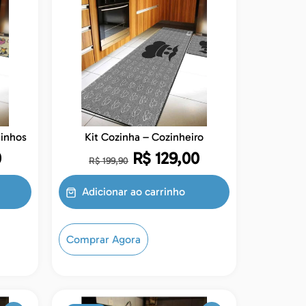
 Gatinhos
Kit Cozinha – Cozinheiro
0
R$
129,00
R$
199,90
Adicionar ao carrinho
Comprar Agora