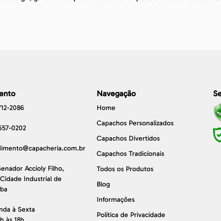
ento
Navegação
Se
712-2086
Home
Capachos Personalizados
657-0202
Capachos Divertidos
dimento@capacheria.com.br
Capachos Tradicionais
enador Accioly Filho,
Todos os Produtos
 Cidade Industrial de
Blog
iba
Informações
nda à Sexta
Política de Privacidade
h às 18h