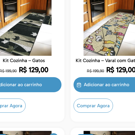
Kit Cozinha – Gatos
Kit Cozinha – Varal com
R$
129,00
R$
129,0
R$
199,90
R$
199,90
dicionar ao carrinho
Adicionar ao carrinho
rar Agora
Comprar Agora