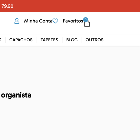
 79,90
0
Minha Conta
Favoritos
S
CAPACHOS
TAPETES
BLOG
OUTROS
organista