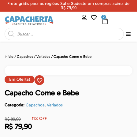
Frete grátis para as regiões Sul e Sudeste em compras acima de
U
R$ 79,90
0
Início
/
Capachos
/
Variados
/ Capacho Come e Bebe
Em Oferta!
Capacho Come e Bebe
Categoria:
Capachos
,
Variados
11% OFF
R$
89,90
R$
79,90