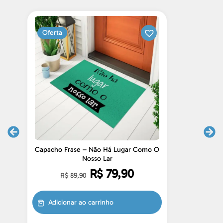
Oferta
Capacho Frase – Não Há Lugar Como O
Cap
Nosso Lar
R$
79,90
R$
89,90
Adicionar ao carrinho