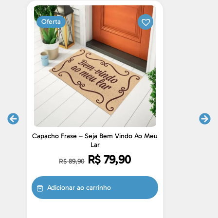
Oferta
Capacho Frase – Seja Bem Vindo Ao Meu
C
Lar
R$
79,90
R$
89,90
Adicionar ao carrinho