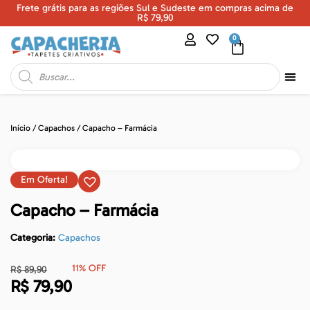
Frete grátis para as regiões Sul e Sudeste em compras acima de
U
R$ 79,90
0
Início
/
Capachos
/ Capacho – Farmácia
Em Oferta!
Capacho – Farmácia
Categoria:
Capachos
11% OFF
R$
89,90
R$
79,90