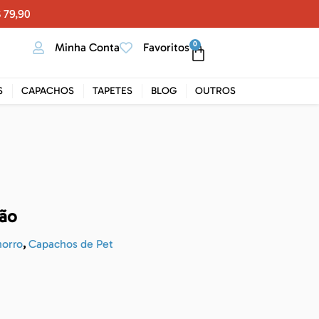
 79,90
0
Minha Conta
Favoritos
S
CAPACHOS
TAPETES
BLOG
OUTROS
Cão
orro
,
Capachos de Pet