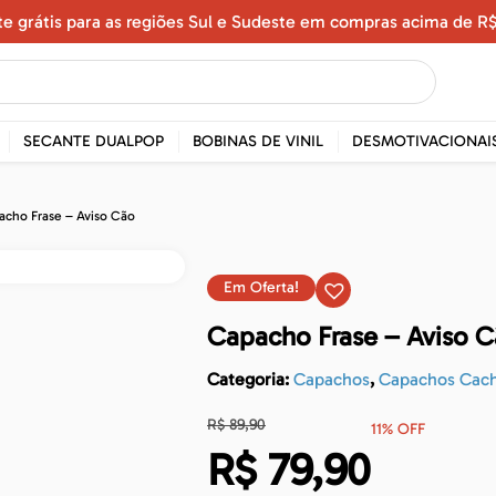
te grátis para as regiões Sul e Sudeste em compras acima de R$
SECANTE DUALPOP
BOBINAS DE VINIL
DESMOTIVACIONAI
acho Frase – Aviso Cão
Em Oferta!
Capacho Frase – Aviso 
Categoria:
Capachos
,
Capachos Cach
R$
89,90
11% OFF
R$
79,90