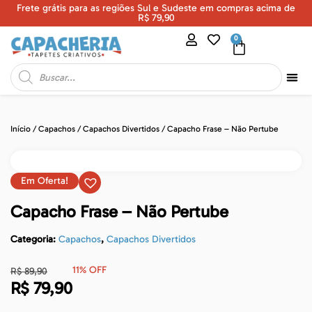
Frete grátis para as regiões Sul e Sudeste em compras acima de
U
R$ 79,90
0
Início
/
Capachos
/
Capachos Divertidos
/ Capacho Frase – Não Pertube
Em Oferta!
Capacho Frase – Não Pertube
Categoria:
Capachos
,
Capachos Divertidos
11% OFF
R$
89,90
R$
79,90