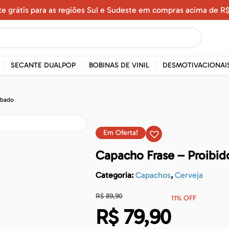
te grátis para as regiões Sul e Sudeste em compras acima de R$
SECANTE DUALPOP
BOBINAS DE VINIL
DESMOTIVACIONAI
êbado
Em Oferta!
Capacho Frase – Proibid
Categoria:
Capachos
,
Cerveja
R$
89,90
11% OFF
R$
79,90