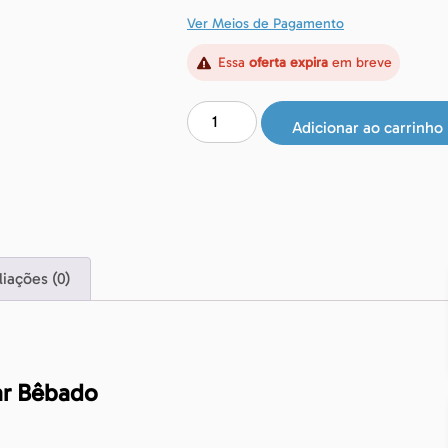
Ver Meios de Pagamento
Essa
oferta expira
em breve
Adicionar ao carrinho
liações (0)
ar Bêbado