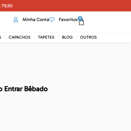
 79,90
0
Minha Conta
Favoritos
S
CAPACHOS
TAPETES
BLOG
OUTROS
o Entrar Bêbado