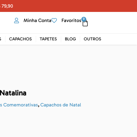
 79,90
0
Minha Conta
Favoritos
S
CAPACHOS
TAPETES
BLOG
OUTROS
Natalina
as Comemorativas
,
Capachos de Natal