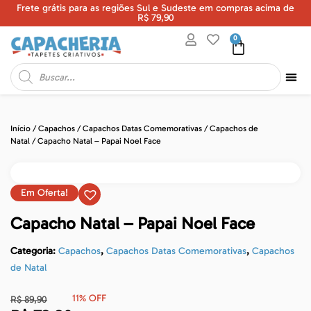
Frete grátis para as regiões Sul e Sudeste em compras acima de
U
R$ 79,90
0
Início
/
Capachos
/
Capachos Datas Comemorativas
/
Capachos de
Natal
/ Capacho Natal – Papai Noel Face
Em Oferta!
Capacho Natal – Papai Noel Face
Categoria:
Capachos
,
Capachos Datas Comemorativas
,
Capachos
de Natal
11% OFF
R$
89,90