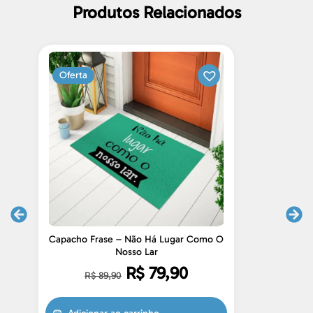
Produtos Relacionados
Oferta
Capacho Frase – Não Há Lugar Como O
Cap
Nosso Lar
R$
79,90
R$
89,90