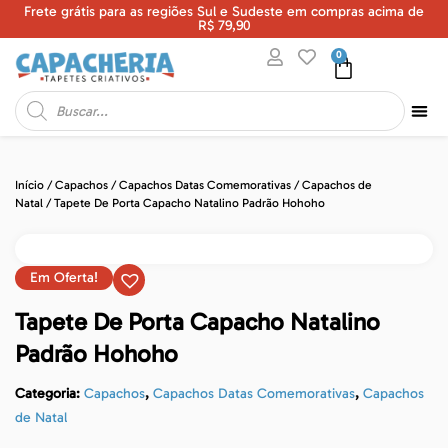
Frete grátis para as regiões Sul e Sudeste em compras acima de
U
R$ 79,90
0
Início
/
Capachos
/
Capachos Datas Comemorativas
/
Capachos de
Natal
/ Tapete De Porta Capacho Natalino Padrão Hohoho
Em Oferta!
Tapete De Porta Capacho Natalino
Padrão Hohoho
Categoria:
Capachos
,
Capachos Datas Comemorativas
,
Capachos
de Natal