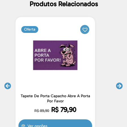
Produtos Relacionados
Oferta
Tapete De Porta Capacho Abre A Porta
Por Favor
d
R$
79,90
R$
89,90
Ver opções