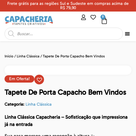
Frete grátis para as regiões Sul e Sudeste em compras acima de
U
R$ 79,90
0
Início
/
Linha Clássica
/ Tapete De Porta Capacho Bem Vindos
Em Oferta!
Tapete De Porta Capacho Bem Vindos
Categoria:
Linha Clássica
Linha Clássica Capacheria – Sofisticação que impressiona
já na entrada
Sua casa merece uma recepção à altura ✨