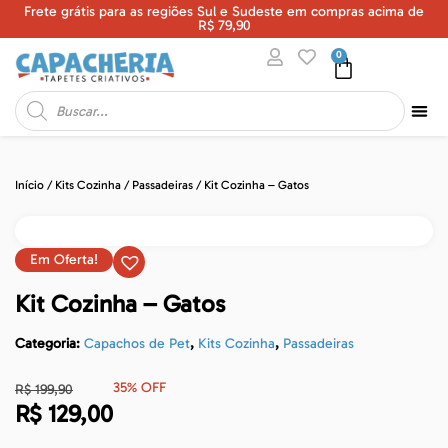
Frete grátis para as regiões Sul e Sudeste em compras acima de
U
R$ 79,90
0
Início
/
Kits Cozinha
/
Passadeiras
/ Kit Cozinha – Gatos
Em Oferta!
Kit Cozinha – Gatos
Categoria:
Capachos de Pet
,
Kits Cozinha
,
Passadeiras
35% OFF
R$
199,90
R$
129,00