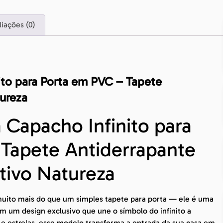
liações (0)
ito para Porta em PVC – Tapete
ureza
 Capacho Infinito para
Tapete Antiderrapante
tivo Natureza
uito mais do que um simples tapete para porta — ele é uma
om um design exclusivo que une o símbolo do infinito a
e estrelas, esse modelo transforma a entrada da sua casa em