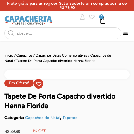
Frete grátis para as regiões Sul e Sudeste em compras acima de
U
R$ 79,90
0
Início
/
Capachos
/
Capachos Datas Comemorativas
/
Capachos de
Natal
/ Tapete De Porta Capacho divertido Henna Florida
Em Oferta!
Tapete De Porta Capacho divertido
Henna Florida
Categoria:
Capachos de Natal
,
Tapetes
11% OFF
R$
89,90