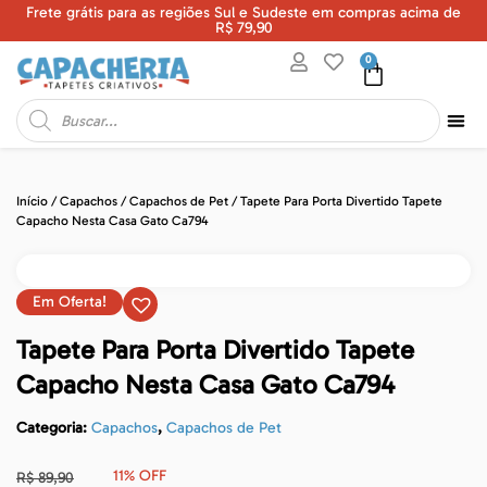
Frete grátis para as regiões Sul e Sudeste em compras acima de
U
R$ 79,90
0
Início
/
Capachos
/
Capachos de Pet
/ Tapete Para Porta Divertido Tapete
Capacho Nesta Casa Gato Ca794
Em Oferta!
Tapete Para Porta Divertido Tapete
Capacho Nesta Casa Gato Ca794
Categoria:
Capachos
,
Capachos de Pet
11% OFF
R$
89,90