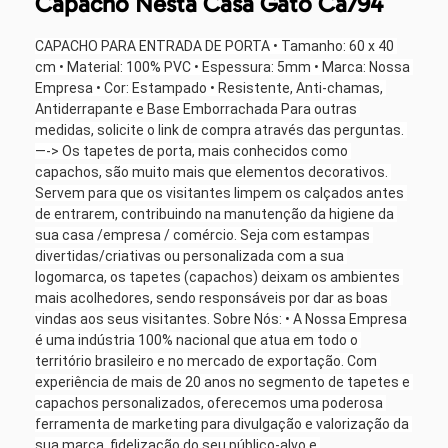
Capacho Nesta Casa Gato Ca794
CAPACHO PARA ENTRADA DE PORTA • Tamanho: 60 x 40 
cm • Material: 100% PVC • Espessura: 5mm • Marca: Nossa 
Empresa • Cor: Estampado • Resistente, Anti-chamas, 
Antiderrapante e Base Emborrachada Para outras 
medidas, solicite o link de compra através das perguntas. 
—-> Os tapetes de porta, mais conhecidos como 
capachos, são muito mais que elementos decorativos. 
Servem para que os visitantes limpem os calçados antes 
de entrarem, contribuindo na manutenção da higiene da 
sua casa /empresa / comércio. Seja com estampas 
divertidas/criativas ou personalizada com a sua 
logomarca, os tapetes (capachos) deixam os ambientes 
mais acolhedores, sendo responsáveis por dar as boas 
vindas aos seus visitantes. Sobre Nós: • A Nossa Empresa 
é uma indústria 100% nacional que atua em todo o 
território brasileiro e no mercado de exportação. Com 
experiência de mais de 20 anos no segmento de tapetes e 
capachos personalizados, oferecemos uma poderosa 
ferramenta de marketing para divulgação e valorização da 
sua marca, fidelização do seu público-alvo e 