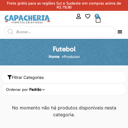
Frete grátis para as regiões Sul e Sudeste em compras acima de
U
R$ 79,90
0
Futebol
Home
»
Produtos
Filtrar Categorias
Ordenar por
Padrão
No momento não há produtos disponíveis nesta
categoria.