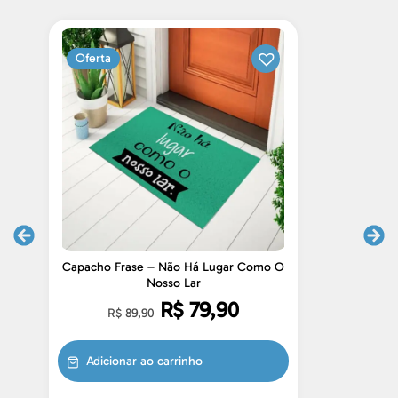
Oferta
Capacho Frase – Não Há Lugar Como O
C
Nosso Lar
R$
79,90
R$
89,90
Adicionar ao carrinho