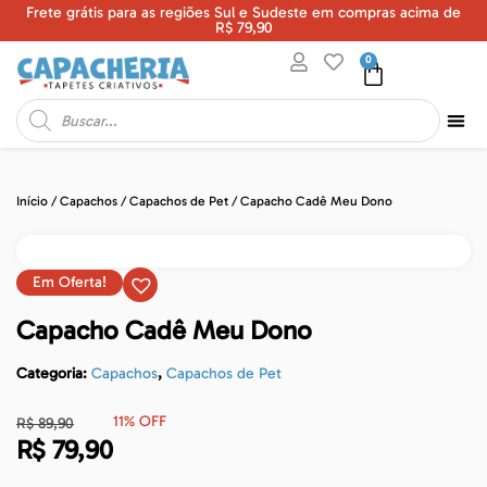
Frete grátis para as regiões Sul e Sudeste em compras acima de
U
R$ 79,90
0
Início
/
Capachos
/
Capachos de Pet
/ Capacho Cadê Meu Dono
Em Oferta!
Capacho Cadê Meu Dono
Categoria:
Capachos
,
Capachos de Pet
11% OFF
R$
89,90
R$
79,90