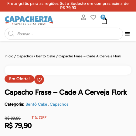
Frete grátis para as regiões Sul e Sudeste em compras acima de
U
R$ 79,90
0
Início
/
Capachos
/
Bentô Cake
/ Capacho Frase – Cade A Cerveja Flork
Em Oferta!
Capacho Frase – Cade A Cerveja Flork
Categoria:
Bentô Cake
,
Capachos
11% OFF
R$
89,90
R$
79,90