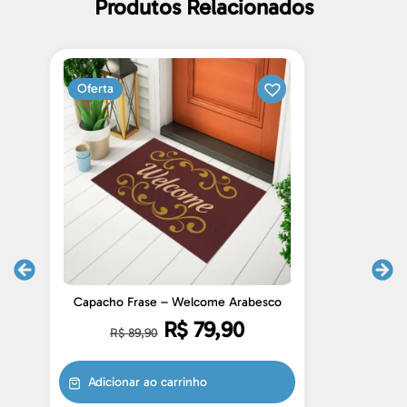
Produtos Relacionados
Oferta
Capacho Frase – Welcome Arabesco
C
R$
79,90
R$
89,90
Adicionar ao carrinho