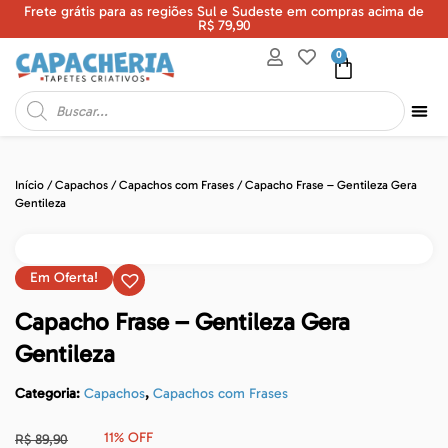
Frete grátis para as regiões Sul e Sudeste em compras acima de
U
R$ 79,90
0
Início
/
Capachos
/
Capachos com Frases
/ Capacho Frase – Gentileza Gera
Gentileza
Em Oferta!
Capacho Frase – Gentileza Gera
Gentileza
Categoria:
Capachos
,
Capachos com Frases
11% OFF
R$
89,90