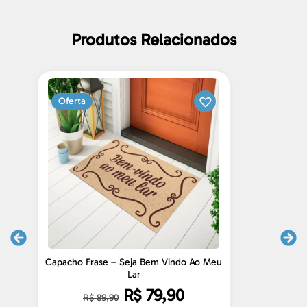
Produtos Relacionados
Oferta
Capacho Frase – Seja Bem Vindo Ao Meu
C
Lar
R$
79,90
R$
89,90