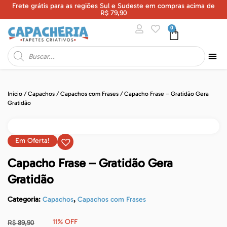
Frete grátis para as regiões Sul e Sudeste em compras acima de
U
R$ 79,90
0
Início
/
Capachos
/
Capachos com Frases
/ Capacho Frase – Gratidão Gera
Gratidão
Em Oferta!
Capacho Frase – Gratidão Gera
Gratidão
Categoria:
Capachos
,
Capachos com Frases
11% OFF
R$
89,90