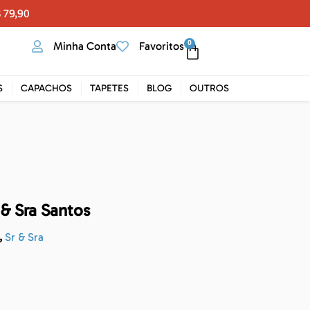
 79,90
0
Minha Conta
Favoritos
S
CAPACHOS
TAPETES
BLOG
OUTROS
 & Sra Santos
,
Sr & Sra