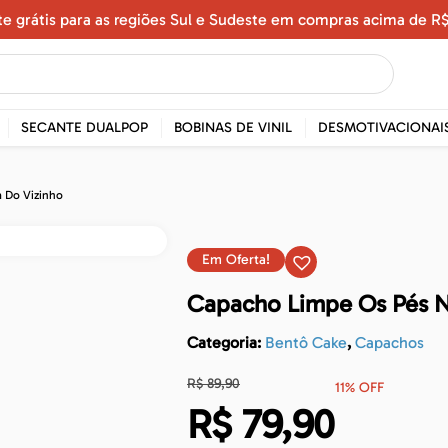
te grátis para as regiões Sul e Sudeste em compras acima de R$
SECANTE DUALPOP
BOBINAS DE VINIL
DESMOTIVACIONAI
 Do Vizinho
Em Oferta!
Capacho Limpe Os Pés N
Categoria:
Bentô Cake
,
Capachos
R$
89,90
11% OFF
R$
79,90