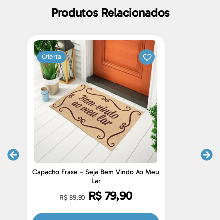
Produtos Relacionados
Oferta
Capacho Frase – Seja Bem Vindo Ao Meu
C
Lar
R$
79,90
R$
89,90