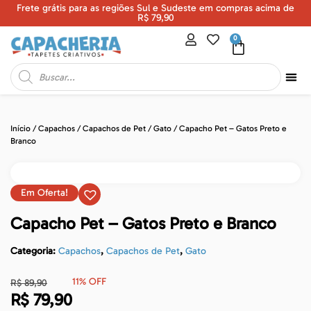
Frete grátis para as regiões Sul e Sudeste em compras acima de
U
R$ 79,90
0
Início
/
Capachos
/
Capachos de Pet
/
Gato
/ Capacho Pet – Gatos Preto e
Branco
Em Oferta!
Capacho Pet – Gatos Preto e Branco
Categoria:
Capachos
,
Capachos de Pet
,
Gato
11% OFF
R$
89,90
R$
79,90