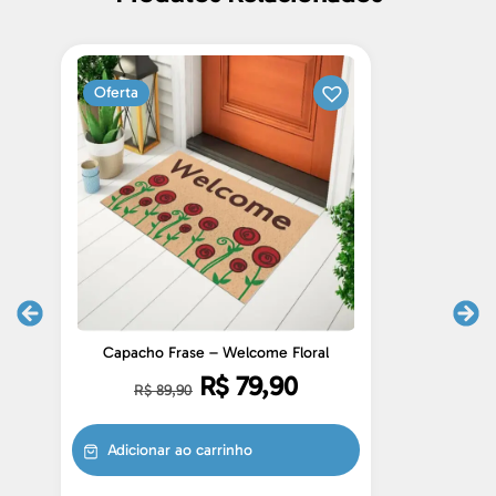
Oferta
Capacho Frase – Welcome Floral
C
R$
79,90
R$
89,90
Adicionar ao carrinho