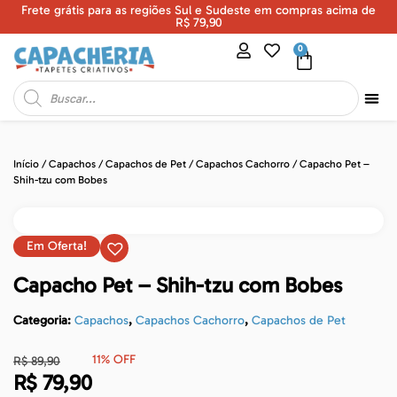
Frete grátis para as regiões Sul e Sudeste em compras acima de
U
R$ 79,90
0
Início
/
Capachos
/
Capachos de Pet
/
Capachos Cachorro
/ Capacho Pet –
Shih-tzu com Bobes
Em Oferta!
Capacho Pet – Shih-tzu com Bobes
Categoria:
Capachos
,
Capachos Cachorro
,
Capachos de Pet
11% OFF
R$
89,90
R$
79,90