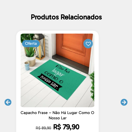
Produtos Relacionados
Oferta
Capacho Frase – Não Há Lugar Como O
C
Nosso Lar
R$
79,90
R$
89,90