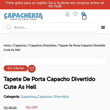
Frete grátis para as regiões Sul e Sudeste em compras acima de
U
R$ 79,90
0
Início
/
Capachos
/
Capachos Divertidos
/ Tapete De Porta Capacho Divertido
Cute As Hell
Em Oferta!
Tapete De Porta Capacho Divertido
Cute As Hell
Categoria:
Capachos
,
Capachos Divertidos
11% OFF
R$
89,90