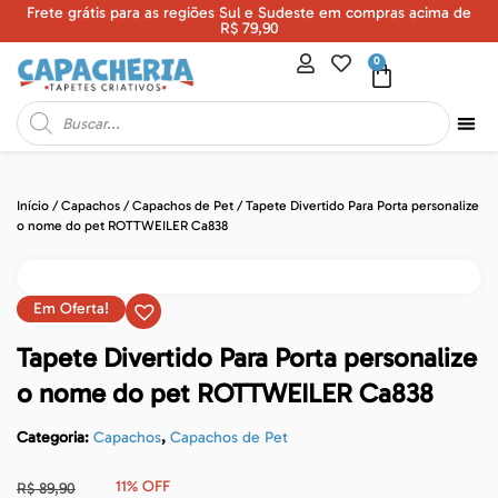
Frete grátis para as regiões Sul e Sudeste em compras acima de
U
R$ 79,90
0
Início
/
Capachos
/
Capachos de Pet
/ Tapete Divertido Para Porta personalize
o nome do pet ROTTWEILER Ca838
Em Oferta!
Tapete Divertido Para Porta personalize
o nome do pet ROTTWEILER Ca838
Categoria:
Capachos
,
Capachos de Pet
11% OFF
R$
89,90