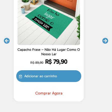
Capacho Frase – Não Há Lugar Como O
Cap
Nosso Lar
R$
79,90
R$
89,90
Adicionar ao carrinho
Comprar Agora