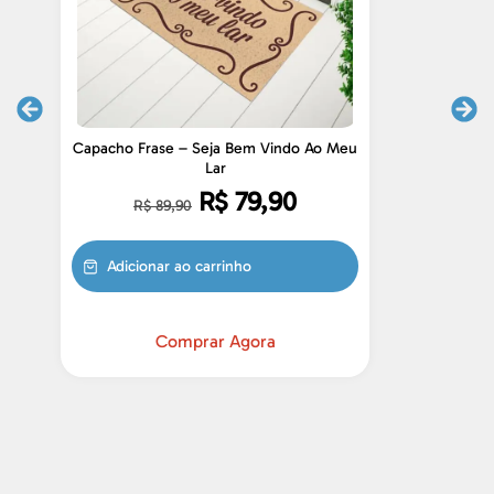
Capacho Frase – Seja Bem Vindo Ao Meu
C
Lar
R$
79,90
R$
89,90
Adicionar ao carrinho
Comprar Agora