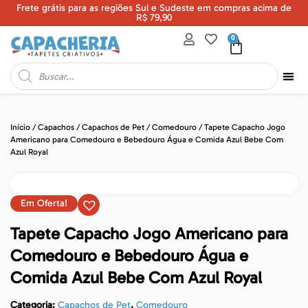
Frete grátis para as regiões Sul e Sudeste em compras acima de
U
R$ 79,90
0
Início
/
Capachos
/
Capachos de Pet
/
Comedouro
/ Tapete Capacho Jogo
Americano para Comedouro e Bebedouro Água e Comida Azul Bebe Com
Azul Royal
Em Oferta!
Tapete Capacho Jogo Americano para
Comedouro e Bebedouro Água e
Comida Azul Bebe Com Azul Royal
Categoria:
Capachos de Pet
,
Comedouro