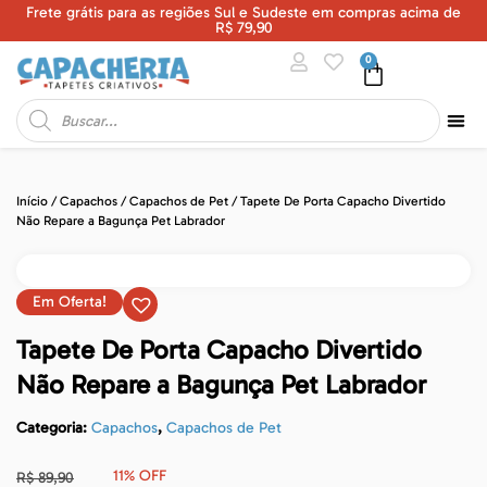
Frete grátis para as regiões Sul e Sudeste em compras acima de
U
R$ 79,90
0
Início
/
Capachos
/
Capachos de Pet
/ Tapete De Porta Capacho Divertido
Não Repare a Bagunça Pet Labrador
Em Oferta!
Tapete De Porta Capacho Divertido
Não Repare a Bagunça Pet Labrador
Categoria:
Capachos
,
Capachos de Pet
11% OFF
R$
89,90