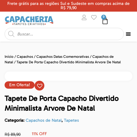
Frete grátis para as regiões Sul e Sudeste em compras acima de
U
R$ 79,90
0
Início
/
Capachos
/
Capachos Datas Comemorativas
/
Capachos de
Natal
/ Tapete De Porta Capacho Divertido Minimalista Arvore De Natal
Em Oferta!
Tapete De Porta Capacho Divertido
Minimalista Arvore De Natal
Categoria:
Capachos de Natal
,
Tapetes
11% OFF
R$
89,90