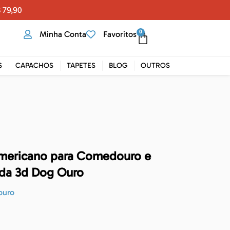
 79,90
0
Minha Conta
Favoritos
S
CAPACHOS
TAPETES
BLOG
OUTROS
mericano para Comedouro e
da 3d Dog Ouro
uro